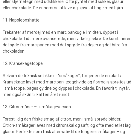
eller stjernetegn med udstikkere. Ofte pyntet med sukker, glasur
eller chokolade. De er nemme at lave og sjove at bage med børn.
11. Napoleonshatte
Trekanter af mørdej med en marcipankugle i midten, dyppet i
chokolade. Lidt mere avancerede, men virkelig lækre. De kombinerer
det søde fra marcipanen med det sprøde fra dejen og det bitre fra
chokoladen.
12. Kransekagetoppe
Selvom de teknisk set ikke er “småkager”, fortjener de en plads.
Kransekage lavet med marcipan, æggehvide og flormelis sprøjtes ud
i små toppe, bages gyldne og dyppes i chokolade. En favorit til nytår,
men også skøn til kaffen året rundt.
13. Citronmåner – i småkageversion
Forestil dig den friske smag af citron, men i små, sprøde bidder.
Citron-småkager laves med citronskal og saft, og ofte med et let lag
glasur. Perfekte som frisk alternativ til de tungere småkager – og