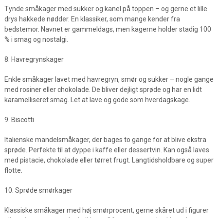
Tynde småkager med sukker og kanel på toppen – og gerne et lille
drys hakkede nødder. En klassiker, som mange kender fra
bedstemor. Navnet er gammeldags, men kagerne holder stadig 100
% i smag og nostalgi.
8. Havregrynskager
Enkle småkager lavet med havregryn, smør og sukker – nogle gange
med rosiner eller chokolade. De bliver dejligt sprøde og har en lidt
karamelliseret smag. Let at lave og gode som hverdagskage.
9. Biscotti
Italienske mandelsmåkager, der bages to gange for at blive ekstra
sprøde. Perfekte til at dyppe i kaffe eller dessertvin. Kan også laves
med pistacie, chokolade eller tørret frugt. Langtidsholdbare og super
flotte.
10. Sprøde smørkager
Klassiske småkager med høj smørprocent, gerne skåret ud i figurer