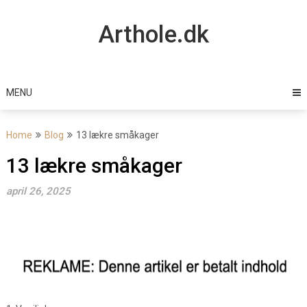
Skip
to
Arthole.dk
content
MENU
Home
Blog
13 lækre småkager
13 lækre småkager
april 26, 2025