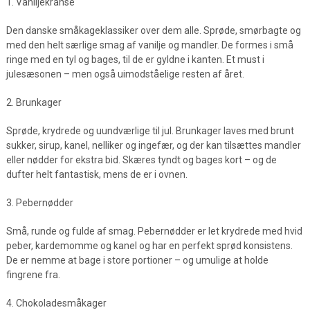
1. Vaniljekranse
Den danske småkageklassiker over dem alle. Sprøde, smørbagte og
med den helt særlige smag af vanilje og mandler. De formes i små
ringe med en tyl og bages, til de er gyldne i kanten. Et must i
julesæsonen – men også uimodståelige resten af året.
2. Brunkager
Sprøde, krydrede og uundværlige til jul. Brunkager laves med brunt
sukker, sirup, kanel, nelliker og ingefær, og der kan tilsættes mandler
eller nødder for ekstra bid. Skæres tyndt og bages kort – og de
dufter helt fantastisk, mens de er i ovnen.
3. Pebernødder
Små, runde og fulde af smag. Pebernødder er let krydrede med hvid
peber, kardemomme og kanel og har en perfekt sprød konsistens.
De er nemme at bage i store portioner – og umulige at holde
fingrene fra.
4. Chokoladesmåkager