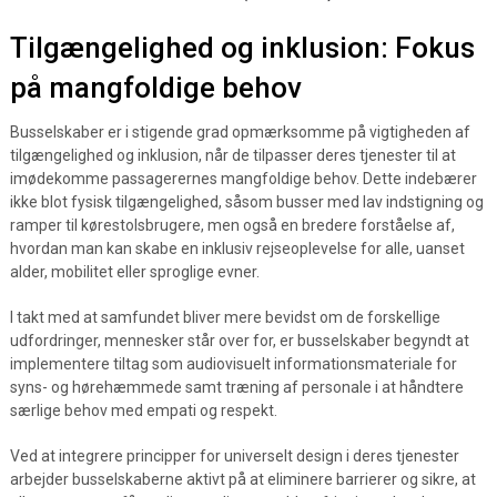
Tilgængelighed og inklusion: Fokus
på mangfoldige behov
Busselskaber er i stigende grad opmærksomme på vigtigheden af
tilgængelighed og inklusion, når de tilpasser deres tjenester til at
imødekomme passagerernes mangfoldige behov. Dette indebærer
ikke blot fysisk tilgængelighed, såsom busser med lav indstigning og
ramper til kørestolsbrugere, men også en bredere forståelse af,
hvordan man kan skabe en inklusiv rejseoplevelse for alle, uanset
alder, mobilitet eller sproglige evner.
I takt med at samfundet bliver mere bevidst om de forskellige
udfordringer, mennesker står over for, er busselskaber begyndt at
implementere tiltag som audiovisuelt informationsmateriale for
syns- og hørehæmmede samt træning af personale i at håndtere
særlige behov med empati og respekt.
Ved at integrere principper for universelt design i deres tjenester
arbejder busselskaberne aktivt på at eliminere barrierer og sikre, at