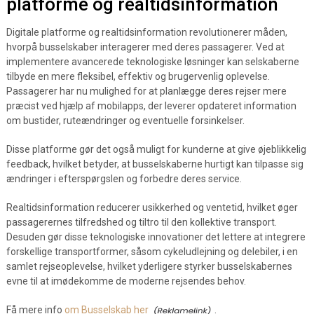
platforme og realtidsinformation
Digitale platforme og realtidsinformation revolutionerer måden,
hvorpå busselskaber interagerer med deres passagerer. Ved at
implementere avancerede teknologiske løsninger kan selskaberne
tilbyde en mere fleksibel, effektiv og brugervenlig oplevelse.
Passagerer har nu mulighed for at planlægge deres rejser mere
præcist ved hjælp af mobilapps, der leverer opdateret information
om bustider, ruteændringer og eventuelle forsinkelser.
Disse platforme gør det også muligt for kunderne at give øjeblikkelig
feedback, hvilket betyder, at busselskaberne hurtigt kan tilpasse sig
ændringer i efterspørgslen og forbedre deres service.
Realtidsinformation reducerer usikkerhed og ventetid, hvilket øger
passagerernes tilfredshed og tiltro til den kollektive transport.
Desuden gør disse teknologiske innovationer det lettere at integrere
forskellige transportformer, såsom cykeludlejning og delebiler, i en
samlet rejseoplevelse, hvilket yderligere styrker busselskabernes
evne til at imødekomme de moderne rejsendes behov.
Få mere info
om Busselskab her
.