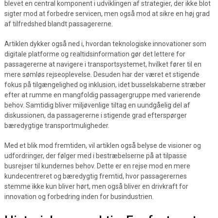
blevet en central komponent i udviklingen af strategier, der ikke blot
sigter mod at forbedre servicen, men også mod at sikre en høj grad
af tilfredshed blandt passagererne.
Artiklen dykker også ned i, hvordan teknologiske innovationer som
digitale platforme og realtidsinformation gør det lettere for
passagererne at navigere i transportsystemet, hvilket fører til en
mere sømløs rejseoplevelse. Desuden har der været et stigende
fokus på tilgængelighed og inklusion, idet busselskaberne stræber
efter at rumme en mangfoldig passagergruppe med varierende
behov. Samtidig bliver miljøvenlige tiltag en uundgåelig del af
diskussionen, da passagererne i stigende grad efterspørger
bæredygtige transportmuligheder.
Med et blik mod fremtiden, vil artiklen også belyse de visioner og
udfordringer, der følger med i bestræbelserne på at tilpasse
busrejser til kundernes behov. Dette er en rejse mod en mere
kundecentreret og bæredygtig fremtid, hvor passagerernes
stemme ikke kun bliver hørt, men også bliver en drivkraft for
innovation og forbedring inden for busindustrien.