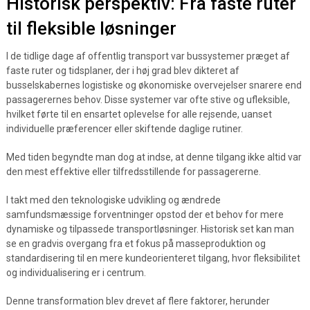
Historisk perspektiv: Fra faste ruter
til fleksible løsninger
I de tidlige dage af offentlig transport var bussystemer præget af
faste ruter og tidsplaner, der i høj grad blev dikteret af
busselskabernes logistiske og økonomiske overvejelser snarere end
passagerernes behov. Disse systemer var ofte stive og ufleksible,
hvilket førte til en ensartet oplevelse for alle rejsende, uanset
individuelle præferencer eller skiftende daglige rutiner.
Med tiden begyndte man dog at indse, at denne tilgang ikke altid var
den mest effektive eller tilfredsstillende for passagererne.
I takt med den teknologiske udvikling og ændrede
samfundsmæssige forventninger opstod der et behov for mere
dynamiske og tilpassede transportløsninger. Historisk set kan man
se en gradvis overgang fra et fokus på masseproduktion og
standardisering til en mere kundeorienteret tilgang, hvor fleksibilitet
og individualisering er i centrum.
Denne transformation blev drevet af flere faktorer, herunder