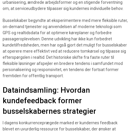
urbanisering, ændrede arbejdsformer og en stigende forventning
om, at serviceudbydere tilpasser sig kundernes individuelle behov.
Busselskaber begyndte at eksperimentere med mere fleksible ruter,
on-demand tjenester og anvendelsen af moderne teknologi som
GPS og realtidsdata for at optimere køreplaner og forbedre
passageroplevelsen. Denne udvikling har ikke kun forbedret
kundetilfredsheden, men har også gjort det muligt for busselskaber
at operere mere effektivt ved at reducere tomkørsel og tilpasse sig
efterspørgslen i realtid. Det historiske skifte fra faste ruter til
fleksible løsninger afspejler en bredere tendens i samfundet mod
personalisering og responsivitet, en tendens der fortsat former
fremtiden for offentlig transport.
Dataindsamling: Hvordan
kundefeedback former
busselskabernes strategier
I dagens konkurrenceprægede marked er kundernes feedback
blevet en uvurderlig ressource for busselskaber, der ønsker at