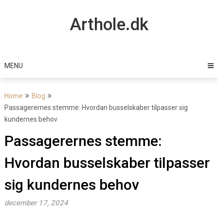
Skip
to
Arthole.dk
content
MENU
Home
Blog
Passagerernes stemme: Hvordan busselskaber tilpasser sig
kundernes behov
Passagerernes stemme:
Hvordan busselskaber tilpasser
sig kundernes behov
december 17, 2024