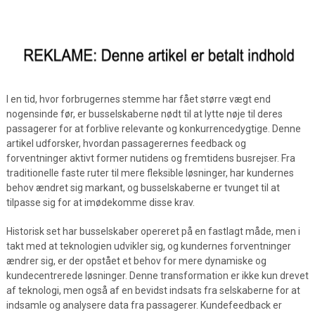
I en tid, hvor forbrugernes stemme har fået større vægt end
nogensinde før, er busselskaberne nødt til at lytte nøje til deres
passagerer for at forblive relevante og konkurrencedygtige. Denne
artikel udforsker, hvordan passagerernes feedback og
forventninger aktivt former nutidens og fremtidens busrejser. Fra
traditionelle faste ruter til mere fleksible løsninger, har kundernes
behov ændret sig markant, og busselskaberne er tvunget til at
tilpasse sig for at imødekomme disse krav.
Historisk set har busselskaber opereret på en fastlagt måde, men i
takt med at teknologien udvikler sig, og kundernes forventninger
ændrer sig, er der opstået et behov for mere dynamiske og
kundecentrerede løsninger. Denne transformation er ikke kun drevet
af teknologi, men også af en bevidst indsats fra selskaberne for at
indsamle og analysere data fra passagerer. Kundefeedback er