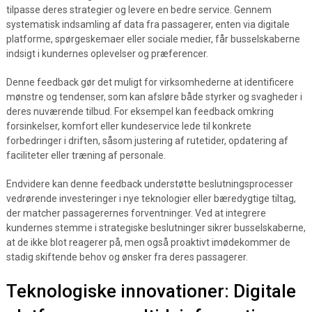
tilpasse deres strategier og levere en bedre service. Gennem
systematisk indsamling af data fra passagerer, enten via digitale
platforme, spørgeskemaer eller sociale medier, får busselskaberne
indsigt i kundernes oplevelser og præferencer.
Denne feedback gør det muligt for virksomhederne at identificere
mønstre og tendenser, som kan afsløre både styrker og svagheder i
deres nuværende tilbud. For eksempel kan feedback omkring
forsinkelser, komfort eller kundeservice lede til konkrete
forbedringer i driften, såsom justering af rutetider, opdatering af
faciliteter eller træning af personale.
Endvidere kan denne feedback understøtte beslutningsprocesser
vedrørende investeringer i nye teknologier eller bæredygtige tiltag,
der matcher passagerernes forventninger. Ved at integrere
kundernes stemme i strategiske beslutninger sikrer busselskaberne,
at de ikke blot reagerer på, men også proaktivt imødekommer de
stadig skiftende behov og ønsker fra deres passagerer.
Teknologiske innovationer: Digitale