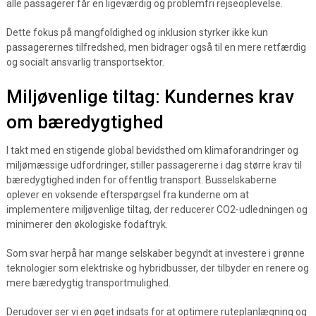
alle passagerer får en ligeværdig og problemfri rejseoplevelse.
Dette fokus på mangfoldighed og inklusion styrker ikke kun
passagerernes tilfredshed, men bidrager også til en mere retfærdig
og socialt ansvarlig transportsektor.
Miljøvenlige tiltag: Kundernes krav
om bæredygtighed
I takt med en stigende global bevidsthed om klimaforandringer og
miljømæssige udfordringer, stiller passagererne i dag større krav til
bæredygtighed inden for offentlig transport. Busselskaberne
oplever en voksende efterspørgsel fra kunderne om at
implementere miljøvenlige tiltag, der reducerer CO2-udledningen og
minimerer den økologiske fodaftryk.
Som svar herpå har mange selskaber begyndt at investere i grønne
teknologier som elektriske og hybridbusser, der tilbyder en renere og
mere bæredygtig transportmulighed.
Derudover ser vi en øget indsats for at optimere ruteplanlægning og